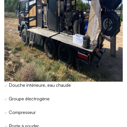
✓
Douche intérieure, eau chaude
✓
Groupe électrogène
✓
Compresseur
✓
Poste à souder