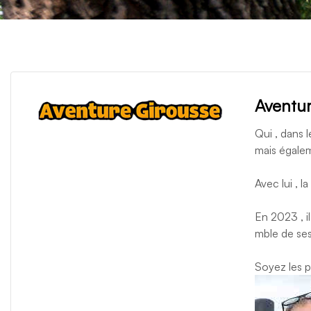
Aventur
Qui , dans 
mais égalem
Avec lui , l
En 2023 , i
mble de ses
Soyez les p