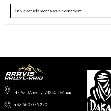
Il n’y a actuellement aucun évènement.
47 Av. d'Annecy, 74230 Thônes
+33 650 076 270