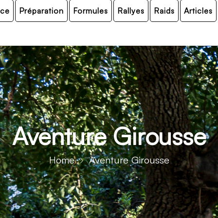
nce
Préparation
Formules
Rallyes
Raids
Articles
Aventure Girousse
Home
Aventure Girousse